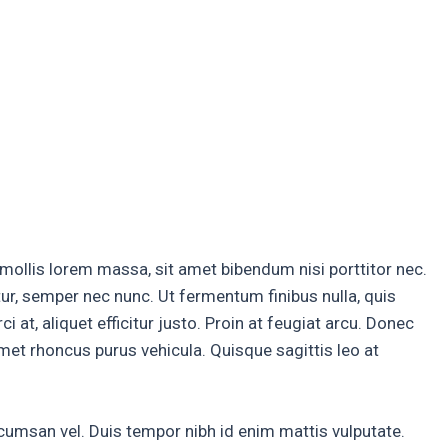
Guttering
Soffits and Fascias
Contact Us
mollis lorem massa, sit amet bibendum nisi porttitor nec.
ur, semper nec nunc. Ut fermentum finibus nulla, quis
 at, aliquet efficitur justo. Proin at feugiat arcu. Donec
amet rhoncus purus vehicula. Quisque sagittis leo at
accumsan vel. Duis tempor nibh id enim mattis vulputate.