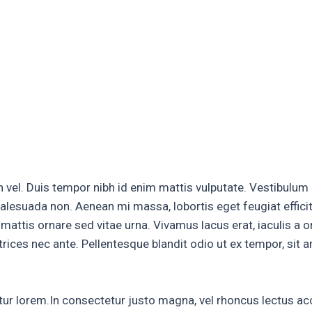
rs
Leadwork & Pointing
Chimney Stack Repairs
vel. Duis tempor nibh id enim mattis vulputate. Vestibulum 
alesuada non. Aenean mi massa, lobortis eget feugiat efficit
attis ornare sed vitae urna. Vivamus lacus erat, iaculis a orci
trices nec ante. Pellentesque blandit odio ut ex tempor, sit 
ficitur lorem.In consectetur justo magna, vel rhoncus lectus 