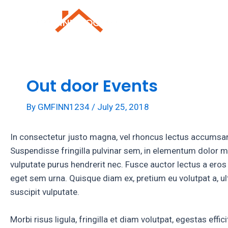
Skip
to
Roofing Repai
content
Out door Events
By
GMFINN1234
/
July 25, 2018
In consectetur justo magna, vel rhoncus lectus accumsan 
Suspendisse fringilla pulvinar sem, in elementum dolor m
vulputate purus hendrerit nec. Fusce auctor lectus a eros m
eget sem urna. Quisque diam ex, pretium eu volutpat a, ul
suscipit vulputate.
Morbi risus ligula, fringilla et diam volutpat, egestas ef