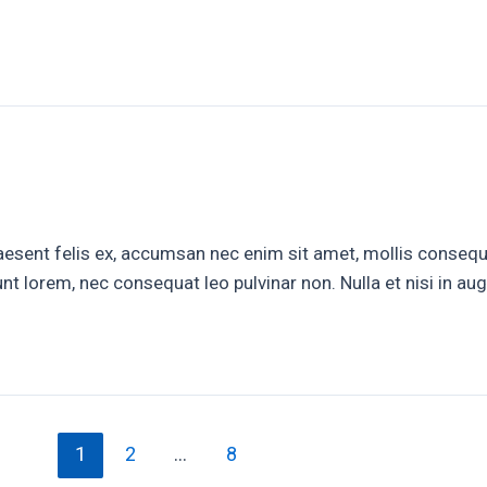
aesent felis ex, accumsan nec enim sit amet, mollis consequa
idunt lorem, nec consequat leo pulvinar non. Nulla et nisi in 
1
2
…
8