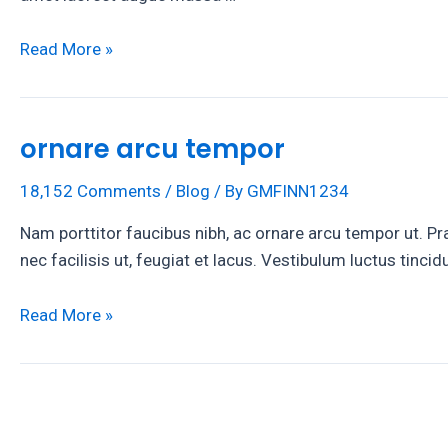
Phasellus
Read More »
scelerisque
ornare arcu tempor
18,152 Comments
/
Blog
/ By
GMFINN1234
Nam porttitor faucibus nibh, ac ornare arcu tempor ut. Pr
nec facilisis ut, feugiat et lacus. Vestibulum luctus tinc
ornare
Read More »
arcu
tempor
Posts
pagination