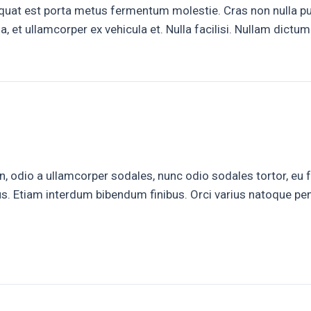
at est porta metus fermentum molestie. Cras non nulla pulv
la, et ullamcorper ex vehicula et. Nulla facilisi. Nullam dic
n, odio a ullamcorper sodales, nunc odio sodales tortor, eu f
rus. Etiam interdum bibendum finibus. Orci varius natoque p