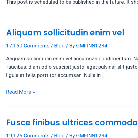
This post is scheduled to be published in the future. It s
Aliquam sollicitudin enim vel
17,160 Comments
/
Blog
/ By
GMFINN1234
Aliquam sollicitudin enim vel accumsan condimentum. Na
faucibus, diam odio suscipit justo, eget pulvinar elit jus
ligula at felis porttitor accumsan. Nulla in …
Aliquam
Read More »
sollicitudin
enim
vel
Fusce finibus ultrices commodo
19,126 Comments
/
Blog
/ By
GMFINN1234