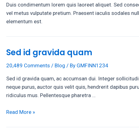
Duis condimentum lorem quis laoreet aliquet. Sed consequ
vel metus vulputate pretium. Praesent iaculis sodales nul
elementum est.
Sed id gravida quam
20,489 Comments
/
Blog
/ By
GMFINN1234
Sed id gravida quam, ac accumsan dui. Integer sollicitudi
neque purus, auctor quis velit quis, hendrerit dapibus pu
ridiculus mus. Pellentesque pharetra …
Sed
Read More »
id
gravida
quam