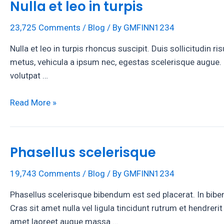
Nulla et leo in turpis
23,725 Comments
/
Blog
/ By
GMFINN1234
Nulla et leo in turpis rhoncus suscipit. Duis sollicitudin
metus, vehicula a ipsum nec, egestas scelerisque augue. 
volutpat …
Nulla
Read More »
et
leo
in
Phasellus scelerisque
turpis
19,743 Comments
/
Blog
/ By
GMFINN1234
Phasellus scelerisque bibendum est sed placerat. In bibendu
Cras sit amet nulla vel ligula tincidunt rutrum et hendre
amet laoreet augue massa …