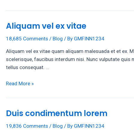
urna
du
Aliquam vel ex vitae
18,685 Comments
/
Blog
/ By
GMFINN1234
Aliquam vel ex vitae quam aliquam malesuada et et ex. Mor
scelerisque, faucibus interdum nisi. Nunc vulputate quis m
tellus consequat. …
Aliquam
Read More »
vel
ex
vitae
Duis condimentum lorem
19,836 Comments
/
Blog
/ By
GMFINN1234