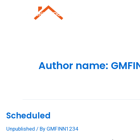
Skip
to
Roofing Repai
content
Author name: GMFI
Scheduled
Unpublished
/ By
GMFINN1234