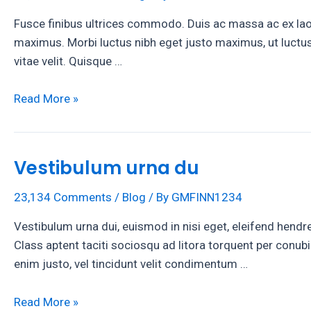
Fusce finibus ultrices commodo. Duis ac massa ac ex laor
maximus. Morbi luctus nibh eget justo maximus, ut luctus 
vitae velit. Quisque …
Fusce
Read More »
finibus
ultrices
commodo
Vestibulum urna du
23,134 Comments
/
Blog
/ By
GMFINN1234
Vestibulum urna dui, euismod in nisi eget, eleifend hendr
Class aptent taciti sociosqu ad litora torquent per conu
enim justo, vel tincidunt velit condimentum …
Vestibulum
Read More »